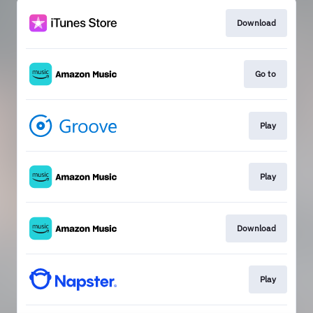
Download
Go to
Play
Play
Download
Play